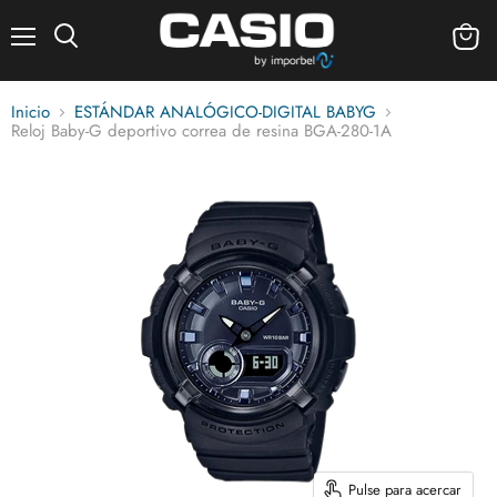
Menú
Ver
carrito
Inicio
ESTÁNDAR ANALÓGICO-DIGITAL BABYG
Reloj Baby-G deportivo correa de resina BGA-280-1A
Pulse para acercar