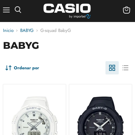
Menú
Ver
carrito
Inicio
BABYG
G-squad BabyG
BABYG
Ordenar por