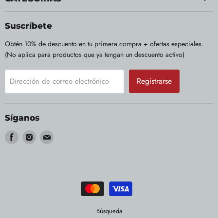
Suscríbete
Obtén 10% de descuento en tu primera compra + ofertas especiales.
(No aplica para productos que ya tengan un descuento activo)
Registrarse
Dirección de correo electrónico
Síganos
Encuéntrenos
Encuéntrenos
Encuéntrenos
en
en
en
Facebook
Instagram
Correo
electrónico
Búsqueda