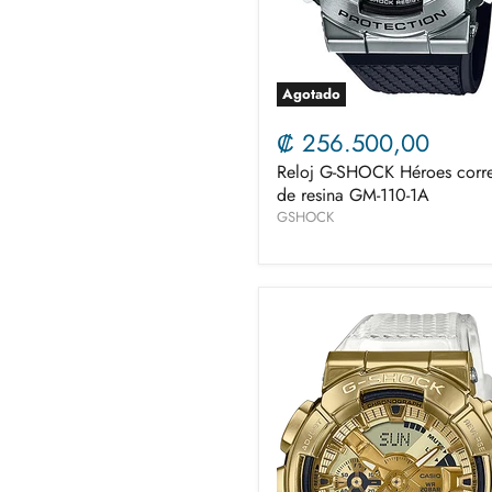
Agotado
₡ 256.500,00
Reloj G-SHOCK Héroes corr
de resina GM-110-1A
GSHOCK