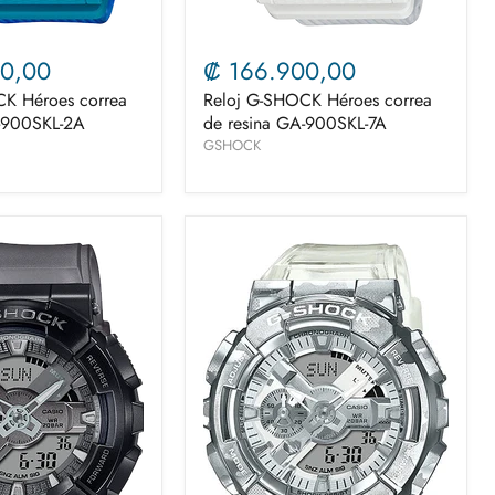
0,00
₡ 166.900,00
K Héroes correa
Reloj G-SHOCK Héroes correa
A-900SKL-2A
de resina GA-900SKL-7A
GSHOCK