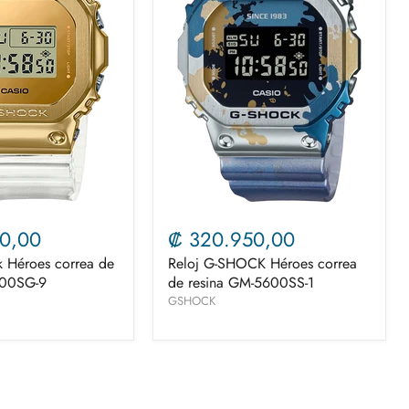
0,00
₡ 320.950,00
k Héroes correa de
Reloj G-SHOCK Héroes correa
600SG-9
de resina GM-5600SS-1
GSHOCK