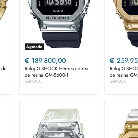
Agotado
₡ 189.800,00
₡ 259.95
 de
Reloj G-SHOCK Héroes correa
Reloj G-SHOC
de resina GM-5600-1
de resina G
GSHOCK
GSHOCK