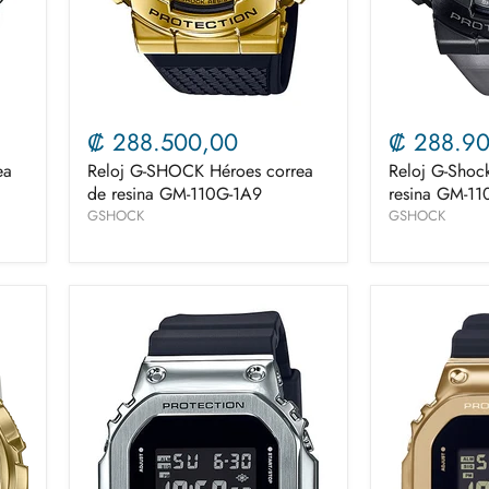
₡ 288.500,00
₡ 288.9
ea
Reloj G-SHOCK Héroes correa
Reloj G-Shoc
de resina GM-110G-1A9
resina GM-11
GSHOCK
GSHOCK