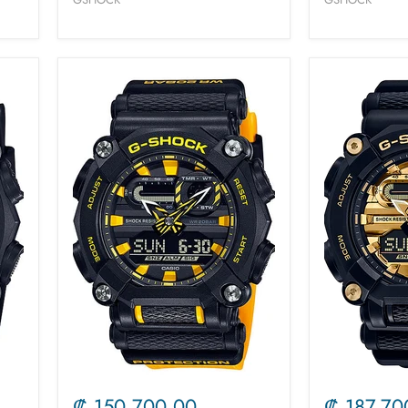
₡ 150.700,00
₡ 187.70