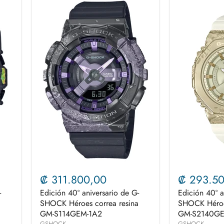
₡ 311.800,00
₡ 293.5
-
Edición 40º aniversario de G-
Edición 40º a
a
SHOCK Héroes correa resina
SHOCK Héroes
GM-S114GEM-1A2
GM-S2140GE
GSHOCK
GSHOCK