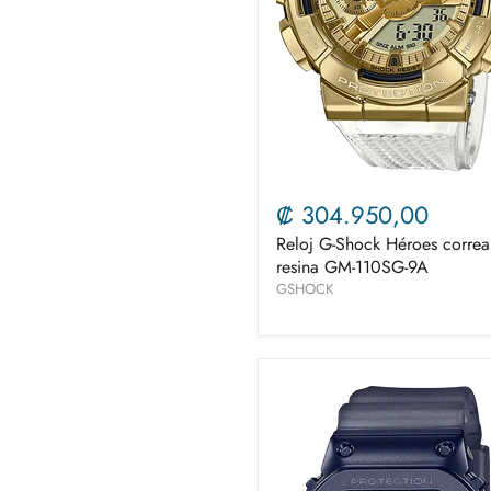
₡ 304.950,00
Reloj G-Shock Héroes correa
resina GM-110SG-9A
GSHOCK