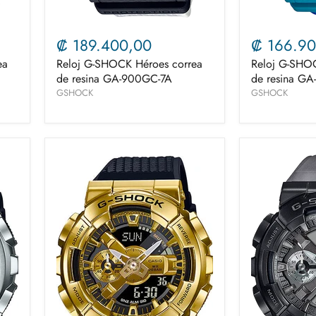
₡ 189.400,00
₡ 166.90
ea
Reloj G-SHOCK Héroes correa
Reloj G-SHOC
de resina GA-900GC-7A
de resina G
GSHOCK
GSHOCK