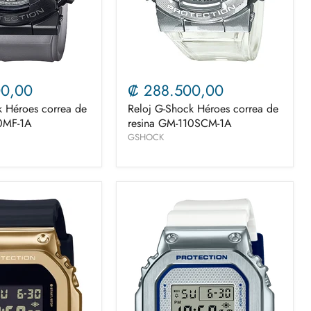
00,00
₡ 288.500,00
k Héroes correa de
Reloj G-Shock Héroes correa de
0MF-1A
resina GM-110SCM-1A
GSHOCK