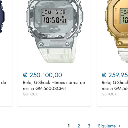
₡ 250.100,00
₡ 259.95
 de
Reloj G-Shock Héroes correa de
Reloj G-Shoc
resina GM-5600SCM-1
resina GM-5
GSHOCK
GSHOCK
1
2
3
Siguiente