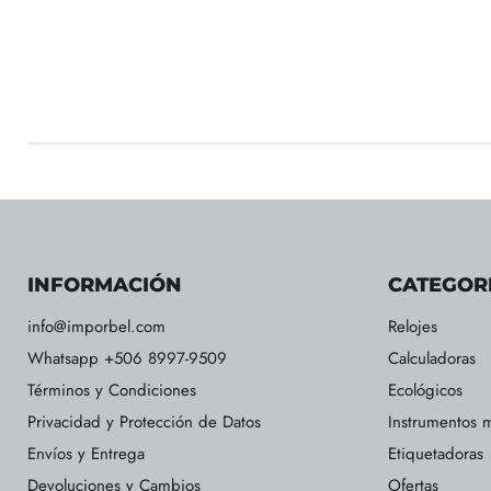
INFORMACIÓN
CATEGOR
info@imporbel.com
Relojes
Whatsapp +506 8997-9509
Calculadoras
Términos y Condiciones
Ecológicos
Privacidad y Protección de Datos
Instrumentos m
Envíos y Entrega
Etiquetadoras
Devoluciones y Cambios
Ofertas