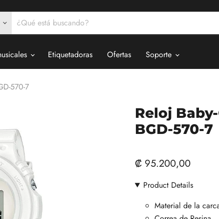
musicales
Etiquetadoras
Ofertas
Soporte
BGD-570-7
Reloj Baby-
BGD-570-7
₡ 95.200,00
Product Details
Material de la carc
Correa de Resina