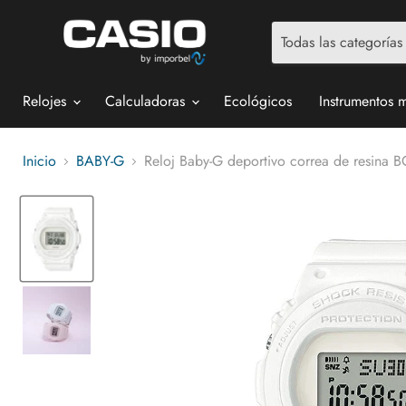
Todas las categorías
Relojes
Calculadoras
Ecológicos
Instrumentos 
Inicio
BABY-G
Reloj Baby-G deportivo correa de resina 