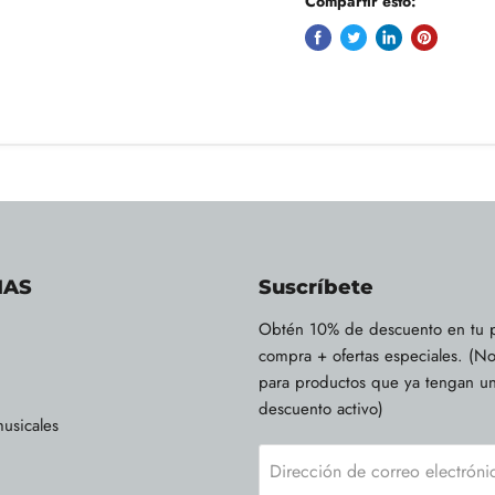
Compartir esto:
IAS
Suscríbete
Obtén 10% de descuento en tu 
compra + ofertas especiales. (No
para productos que ya tengan u
descuento activo)
usicales
Dirección de correo electróni