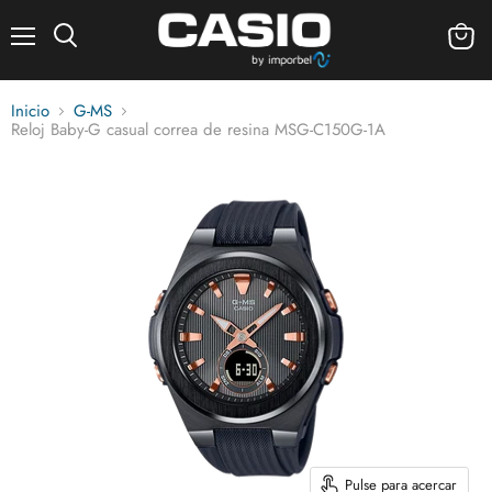
Menú
Ver
carrito
Inicio
G-MS
Reloj Baby-G casual correa de resina MSG-C150G-1A
Pulse para acercar