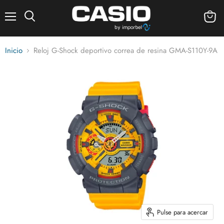
Menú
Ver
carrito
Inicio
Reloj G-Shock deportivo correa de resina GMA-S110Y-9A
Pulse para acercar