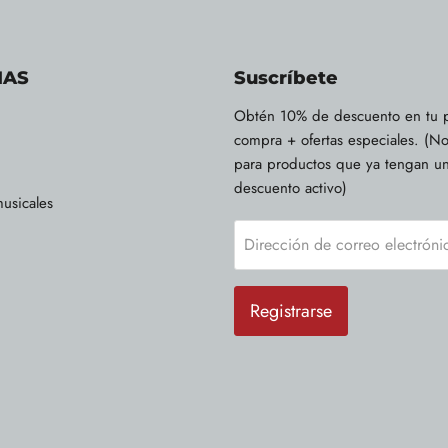
IAS
Suscríbete
Obtén 10% de descuento en tu 
compra + ofertas especiales. (No
para productos que ya tengan u
descuento activo)
usicales
Dirección de correo electróni
Registrarse