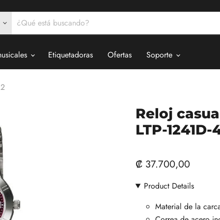
musicales
Etiquetadoras
Ofertas
Soporte
A2
Reloj casua
LTP-1241D-
₡ 37.700,00
Product Details
Material de la carc
Correa de acero in