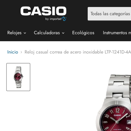
Todas las categorías
Relojes
Calculadoras
Ecológicos
Instrumentos 
Inicio
Reloj casual correa de acero inoxidable LTP-1241D-4