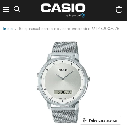
Menú
Ver
carrito
Inicio
Reloj casual correa de acero inoxidable MTP-B200M-7E
Pulse para acercar