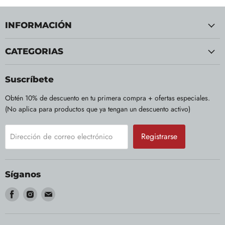
INFORMACIÓN
CATEGORIAS
Suscríbete
Obtén 10% de descuento en tu primera compra + ofertas especiales.
(No aplica para productos que ya tengan un descuento activo)
Registrarse
Dirección de correo electrónico
Síganos
Encuéntrenos
Encuéntrenos
Encuéntrenos
en
en
en
Facebook
Instagram
Correo